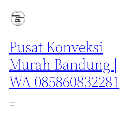
Lewati
ke
konten
Pusat Konveksi
Murah Bandung |
WA 085860832281