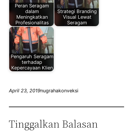
Peran Seragam
dalam
Strategi Branding
Meningkatkan
Visual Lewat
Profesionalitas
Seragam
Pengaruh Seragam
terhadap
Kepercayaan Klien
April 23, 2019
nugrahakonveksi
Tinggalkan Balasan