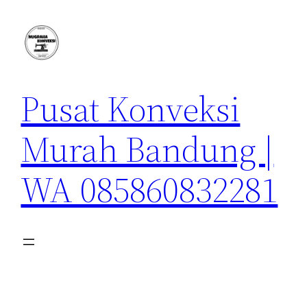
Lewati
ke
konten
Pusat Konveksi
Murah Bandung |
WA 085860832281