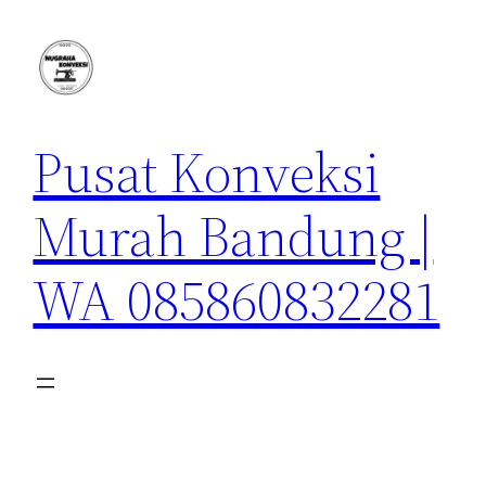
Lewati
ke
konten
Pusat Konveksi
Murah Bandung |
WA 085860832281