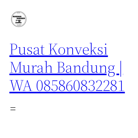
Lewati
ke
konten
Pusat Konveksi
Murah Bandung |
WA 085860832281