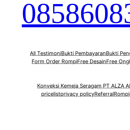
0858608
All Testimoni
Bukti Pembayaran
Bukti Pen
Form Order Rompi
Free Desain
Free Ong
Konveksi Kemeja Seragam PT ALZA 
pricelist
privacy policy
Referral
Rompi