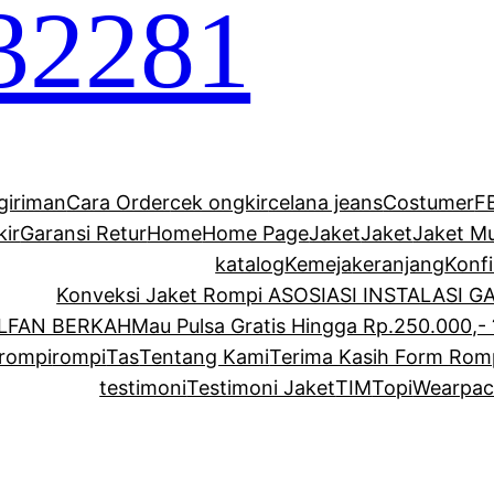
32281
giriman
Cara Order
cek ongkir
celana jeans
Costumer
F
kir
Garansi Retur
Home
Home Page
Jaket
Jaket
Jaket M
katalog
Kemeja
keranjang
Konf
Konveksi Jaket Rompi ASOSIASI INSTALASI 
ALFAN BERKAH
Mau Pulsa Gratis Hingga Rp.250.000,- 
rompi
rompi
Tas
Tentang Kami
Terima Kasih Form Rom
testimoni
Testimoni Jaket
TIM
Topi
Wearpac