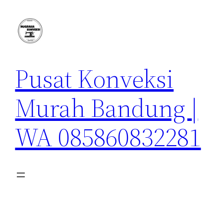
Lewati
ke
konten
Pusat Konveksi
Murah Bandung |
WA 085860832281