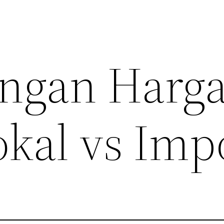
ngan Harg
kal vs Imp