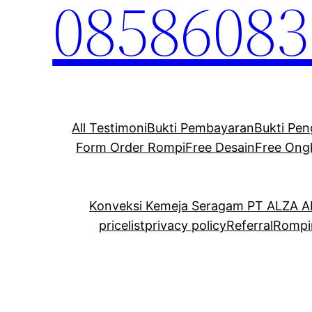
08586083
All Testimoni
Bukti Pembayaran
Bukti Pen
Form Order Rompi
Free Desain
Free Ong
Konveksi Kemeja Seragam PT ALZA 
pricelist
privacy policy
Referral
Rompi