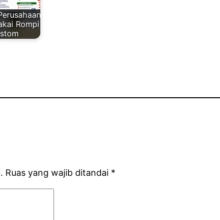
Perusahaan
akai Rompi
stom
.
Ruas yang wajib ditandai
*