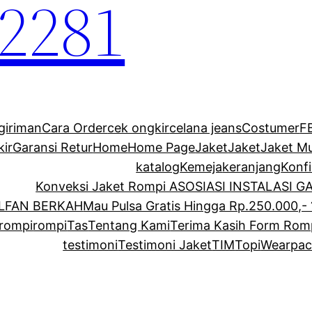
2281
giriman
Cara Order
cek ongkir
celana jeans
Costumer
F
kir
Garansi Retur
Home
Home Page
Jaket
Jaket
Jaket M
katalog
Kemeja
keranjang
Konf
Konveksi Jaket Rompi ASOSIASI INSTALASI 
ALFAN BERKAH
Mau Pulsa Gratis Hingga Rp.250.000,- 
rompi
rompi
Tas
Tentang Kami
Terima Kasih Form Rom
testimoni
Testimoni Jaket
TIM
Topi
Wearpac