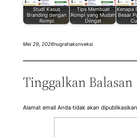
Studi Kasus
Tips Membuat
Kenapa 
Branding dengan
Rompi yang Mudah
Besar P
Rompi
Diingat
Cu
Mei 29, 2026
nugrahakonveksi
Tinggalkan Balasan
Alamat email Anda tidak akan dipublikasikan