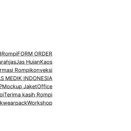
BRompi
FORM ORDER
urah
jas
Jas Hujan
Kaos
irmasi Rompi
konveksi
GAS MEDIK INDONESIA
?
Mockup Jaket
Office
pi
Terima kasih Rompi
k
wearpack
Workshop