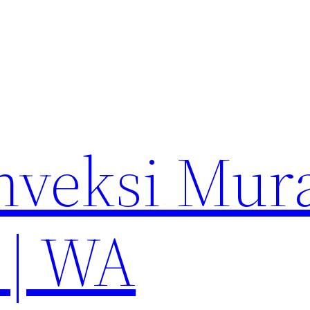
nveksi Mur
 | WA