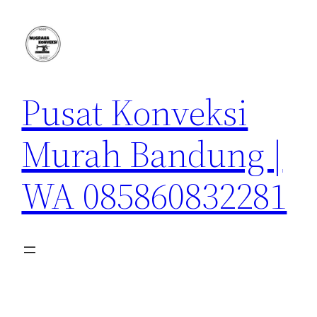
Lewati
ke
konten
Pusat Konveksi
Murah Bandung |
WA 085860832281