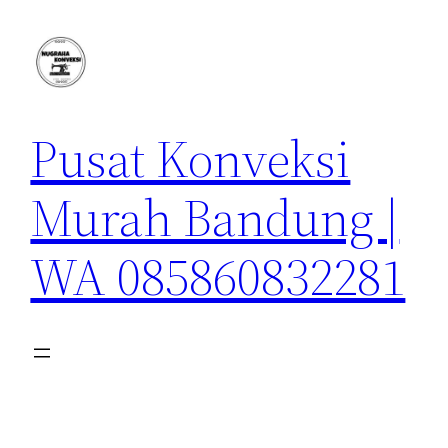
Lewati
ke
konten
Pusat Konveksi
Murah Bandung |
WA 085860832281