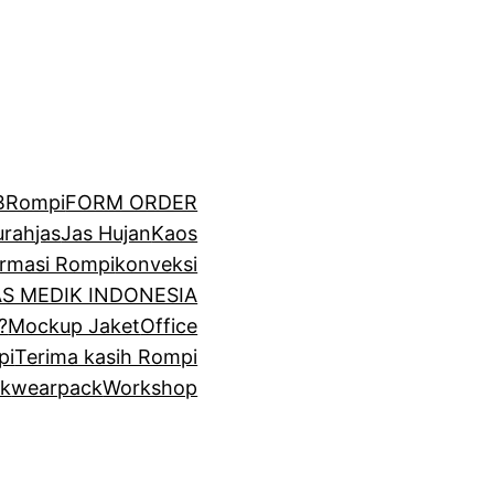
BRompi
FORM ORDER
urah
jas
Jas Hujan
Kaos
irmasi Rompi
konveksi
GAS MEDIK INDONESIA
?
Mockup Jaket
Office
pi
Terima kasih Rompi
k
wearpack
Workshop