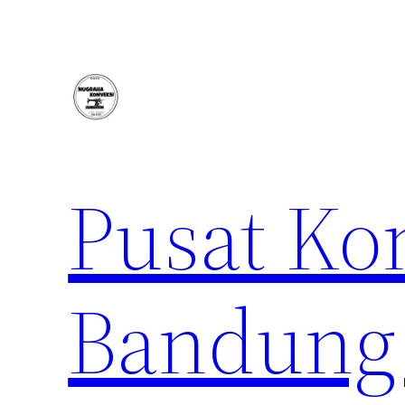
Lewati
ke
konten
Pusat Ko
Bandung