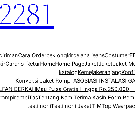
2281
giriman
Cara Order
cek ongkir
celana jeans
Costumer
F
kir
Garansi Retur
Home
Home Page
Jaket
Jaket
Jaket M
katalog
Kemeja
keranjang
Konf
Konveksi Jaket Rompi ASOSIASI INSTALASI 
ALFAN BERKAH
Mau Pulsa Gratis Hingga Rp.250.000,- 
rompi
rompi
Tas
Tentang Kami
Terima Kasih Form Rom
testimoni
Testimoni Jaket
TIM
Topi
Wearpac