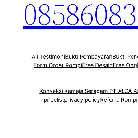
08586083
All Testimoni
Bukti Pembayaran
Bukti Pen
Form Order Rompi
Free Desain
Free Ong
Konveksi Kemeja Seragam PT ALZA 
pricelist
privacy policy
Referral
Rompi