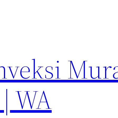
nveksi Mur
 | WA