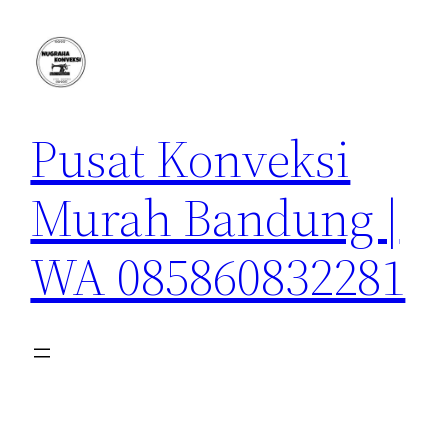
Lewati
ke
konten
Pusat Konveksi
Murah Bandung |
WA 085860832281