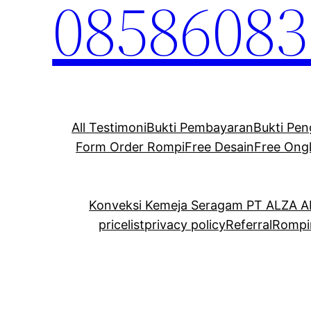
08586083
All Testimoni
Bukti Pembayaran
Bukti Pen
Form Order Rompi
Free Desain
Free Ong
Konveksi Kemeja Seragam PT ALZA 
pricelist
privacy policy
Referral
Rompi