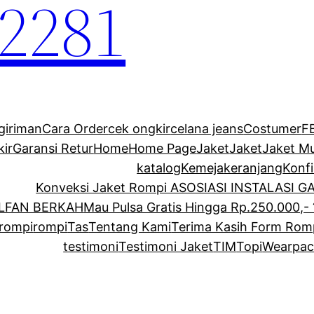
2281
giriman
Cara Order
cek ongkir
celana jeans
Costumer
F
kir
Garansi Retur
Home
Home Page
Jaket
Jaket
Jaket M
katalog
Kemeja
keranjang
Konf
Konveksi Jaket Rompi ASOSIASI INSTALASI 
ALFAN BERKAH
Mau Pulsa Gratis Hingga Rp.250.000,- 
rompi
rompi
Tas
Tentang Kami
Terima Kasih Form Rom
testimoni
Testimoni Jaket
TIM
Topi
Wearpac