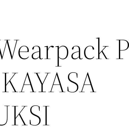
Wearpack 
EKAYASA
UKSI