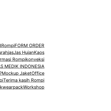
BRompi
FORM ORDER
urah
jas
Jas Hujan
Kaos
irmasi Rompi
konveksi
GAS MEDIK INDONESIA
?
Mockup Jaket
Office
pi
Terima kasih Rompi
k
wearpack
Workshop