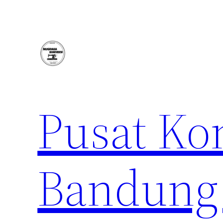
Lewati
ke
konten
Pusat Ko
Bandung