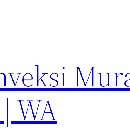
nveksi Mur
 | WA