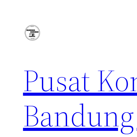
Lewati
ke
konten
Pusat Ko
Bandung