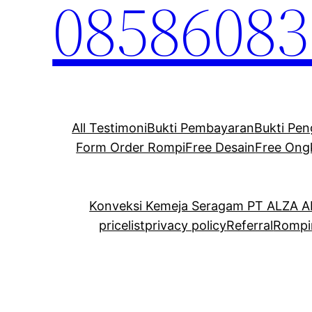
08586083
All Testimoni
Bukti Pembayaran
Bukti Pen
Form Order Rompi
Free Desain
Free Ong
Konveksi Kemeja Seragam PT ALZA 
pricelist
privacy policy
Referral
Rompi