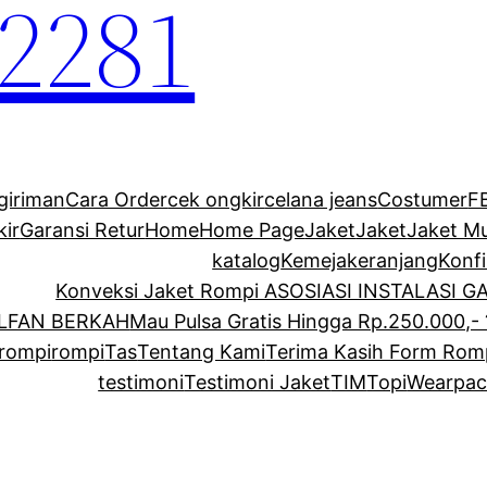
2281
giriman
Cara Order
cek ongkir
celana jeans
Costumer
F
kir
Garansi Retur
Home
Home Page
Jaket
Jaket
Jaket M
katalog
Kemeja
keranjang
Konf
Konveksi Jaket Rompi ASOSIASI INSTALASI 
ALFAN BERKAH
Mau Pulsa Gratis Hingga Rp.250.000,- 
rompi
rompi
Tas
Tentang Kami
Terima Kasih Form Rom
testimoni
Testimoni Jaket
TIM
Topi
Wearpac