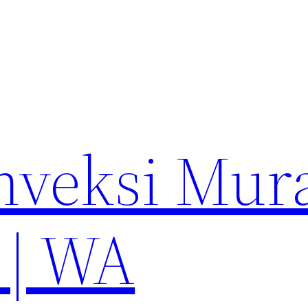
nveksi Mur
 | WA