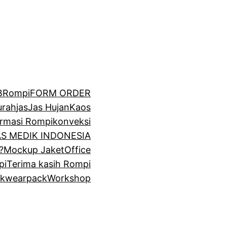
BRompi
FORM ORDER
urah
jas
Jas Hujan
Kaos
irmasi Rompi
konveksi
GAS MEDIK INDONESIA
?
Mockup Jaket
Office
pi
Terima kasih Rompi
k
wearpack
Workshop