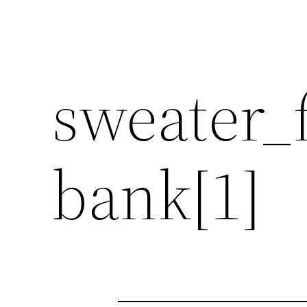
sweater_
bank[1]