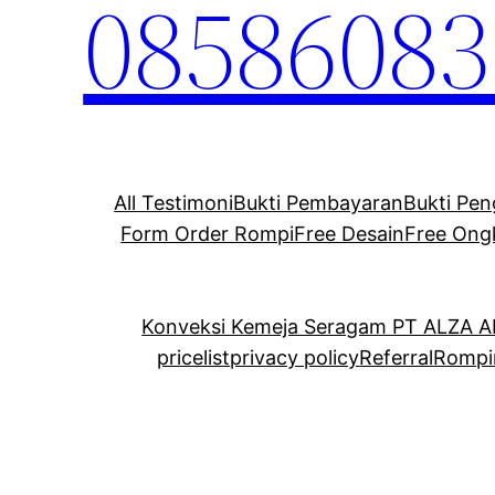
08586083
All Testimoni
Bukti Pembayaran
Bukti Pen
Form Order Rompi
Free Desain
Free Ong
Konveksi Kemeja Seragam PT ALZA 
pricelist
privacy policy
Referral
Rompi