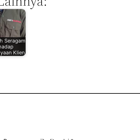
Lainnya:
h Seragam
rhadap
yaan Klien