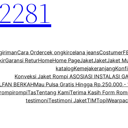
2281
giriman
Cara Order
cek ongkir
celana jeans
Costumer
F
kir
Garansi Retur
Home
Home Page
Jaket
Jaket
Jaket M
katalog
Kemeja
keranjang
Konf
Konveksi Jaket Rompi ASOSIASI INSTALASI 
ALFAN BERKAH
Mau Pulsa Gratis Hingga Rp.250.000,- 
rompi
rompi
Tas
Tentang Kami
Terima Kasih Form Rom
testimoni
Testimoni Jaket
TIM
Topi
Wearpac