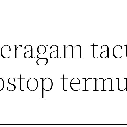
eragam tact
pstop term