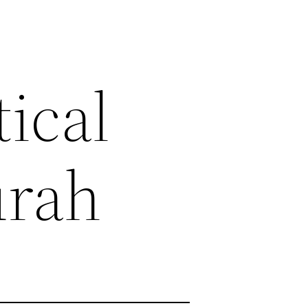
ical
urah