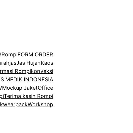
BRompi
FORM ORDER
urah
jas
Jas Hujan
Kaos
irmasi Rompi
konveksi
GAS MEDIK INDONESIA
?
Mockup Jaket
Office
pi
Terima kasih Rompi
k
wearpack
Workshop