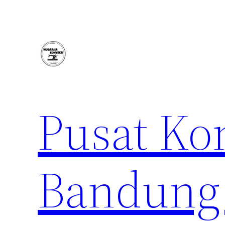
Lewati
ke
konten
Pusat Ko
Bandung