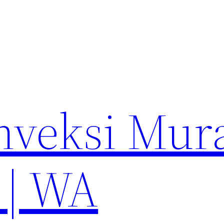
nveksi Mur
 | WA