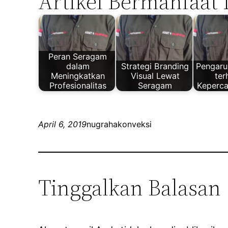
Artikel Bermanfaat 
Peran Seragam
dalam
Strategi Branding
Pengaru
Meningkatkan
Visual Lewat
te
Profesionalitas
Seragam
Keperca
April 6, 2019
nugrahakonveksi
Tinggalkan Balasan