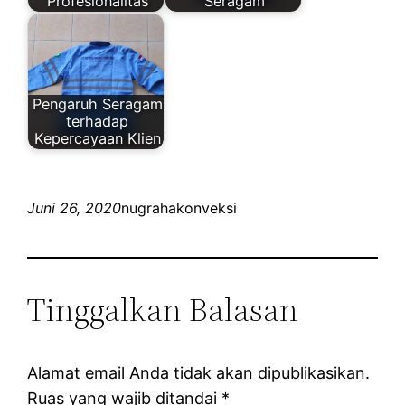
Profesionalitas
Seragam
Pengaruh Seragam
terhadap
Kepercayaan Klien
Juni 26, 2020
nugrahakonveksi
Tinggalkan Balasan
Alamat email Anda tidak akan dipublikasikan.
Ruas yang wajib ditandai
*