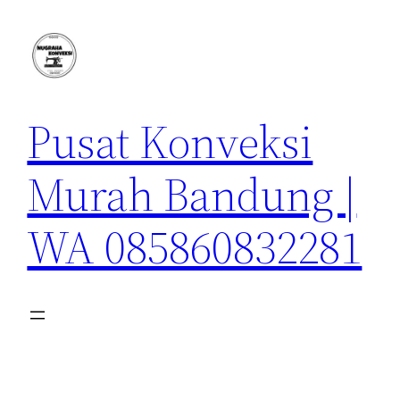
Lewati
ke
konten
Pusat Konveksi
Murah Bandung |
WA 085860832281