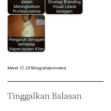
dalam
Strategi Branding
Meningkatkan
Visual Lewat
Profesionalitas
Seragam
Pengaruh Seragam
terhadap
Kepercayaan Klien
Maret 17, 2018
nugrahakonveksi
Tinggalkan Balasan