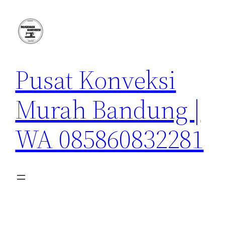
Lewati
ke
konten
Pusat Konveksi
Murah Bandung |
WA 085860832281