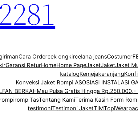
2281
giriman
Cara Order
cek ongkir
celana jeans
Costumer
F
kir
Garansi Retur
Home
Home Page
Jaket
Jaket
Jaket M
katalog
Kemeja
keranjang
Konf
Konveksi Jaket Rompi ASOSIASI INSTALASI 
ALFAN BERKAH
Mau Pulsa Gratis Hingga Rp.250.000,- 
rompi
rompi
Tas
Tentang Kami
Terima Kasih Form Rom
testimoni
Testimoni Jaket
TIM
Topi
Wearpac