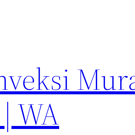
nveksi Mur
 | WA