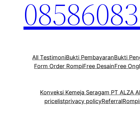
08586083
All Testimoni
Bukti Pembayaran
Bukti Pen
Form Order Rompi
Free Desain
Free Ong
Konveksi Kemeja Seragam PT ALZA 
pricelist
privacy policy
Referral
Rompi