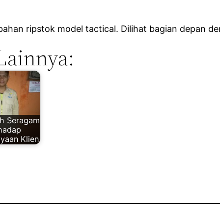
han ripstok model tactical. Dilihat bagian depan de
Lainnya:
h Seragam
rhadap
yaan Klien