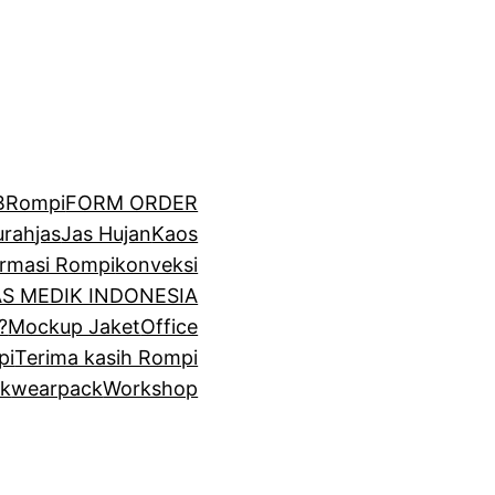
BRompi
FORM ORDER
urah
jas
Jas Hujan
Kaos
irmasi Rompi
konveksi
GAS MEDIK INDONESIA
?
Mockup Jaket
Office
pi
Terima kasih Rompi
k
wearpack
Workshop