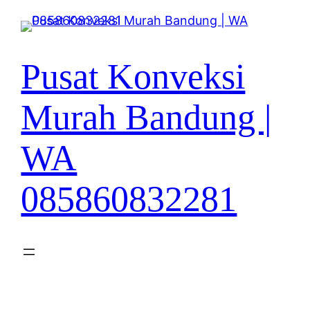
Lewati
ke
konten
Pusat Konveksi
Murah Bandung |
WA
085860832281