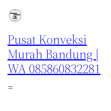
Lewati
ke
konten
Pusat Konveksi
Murah Bandung |
WA 085860832281