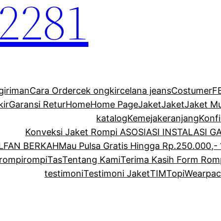
2281
giriman
Cara Order
cek ongkir
celana jeans
Costumer
F
kir
Garansi Retur
Home
Home Page
Jaket
Jaket
Jaket M
katalog
Kemeja
keranjang
Konf
Konveksi Jaket Rompi ASOSIASI INSTALASI 
ALFAN BERKAH
Mau Pulsa Gratis Hingga Rp.250.000,- 
rompi
rompi
Tas
Tentang Kami
Terima Kasih Form Rom
testimoni
Testimoni Jaket
TIM
Topi
Wearpac