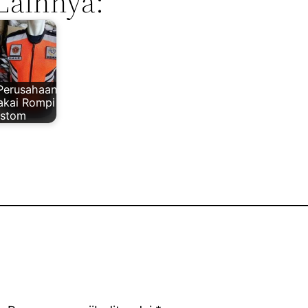
Lainnya:
Perusahaan
akai Rompi
stom