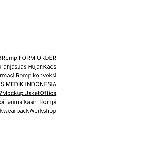
BRompi
FORM ORDER
urah
jas
Jas Hujan
Kaos
irmasi Rompi
konveksi
GAS MEDIK INDONESIA
?
Mockup Jaket
Office
pi
Terima kasih Rompi
k
wearpack
Workshop