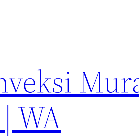
nveksi Mur
 | WA