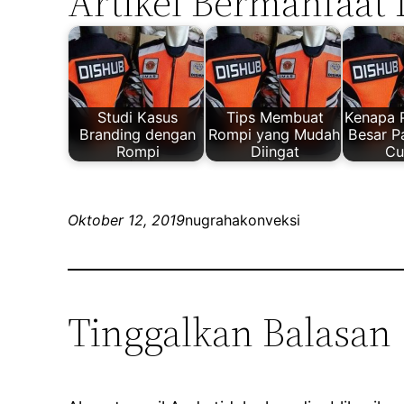
Artikel Bermanfaat 
Studi Kasus
Tips Membuat
Kenapa 
Branding dengan
Rompi yang Mudah
Besar P
Rompi
Diingat
Cu
Oktober 12, 2019
nugrahakonveksi
Tinggalkan Balasan