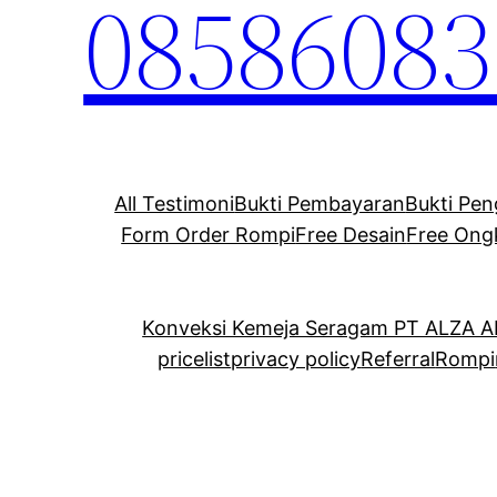
08586083
All Testimoni
Bukti Pembayaran
Bukti Pen
Form Order Rompi
Free Desain
Free Ong
Konveksi Kemeja Seragam PT ALZA 
pricelist
privacy policy
Referral
Rompi