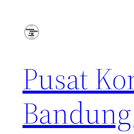
Lewati
ke
konten
Pusat Ko
Bandung