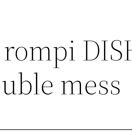
i rompi DI
uble mess