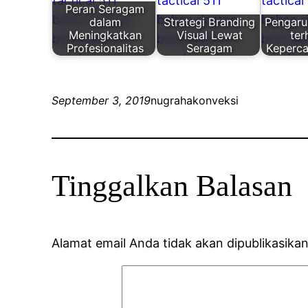
Peran Seragam
dalam
Strategi Branding
Pengaru
Meningkatkan
Visual Lewat
te
Profesionalitas
Seragam
Keperca
September 3, 2019
nugrahakonveksi
Tinggalkan Balasan
Alamat email Anda tidak akan dipublikasikan