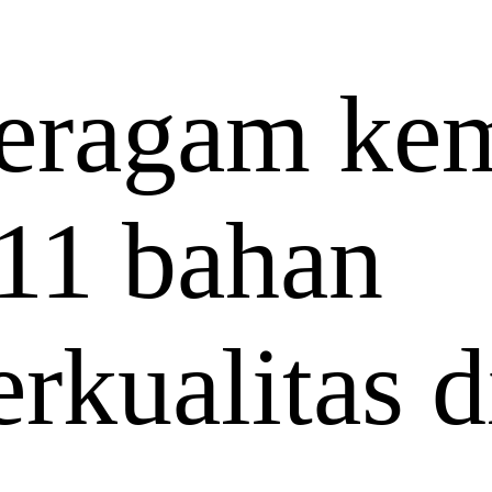
eragam ke
511 bahan
erkualitas d