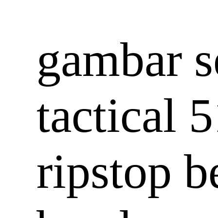
gambar s
tactical 
ripstop b