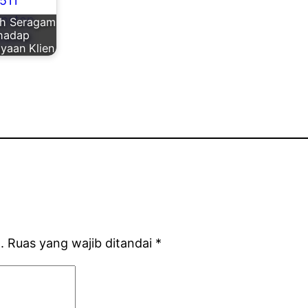
h Seragam
rhadap
yaan Klien
.
Ruas yang wajib ditandai
*