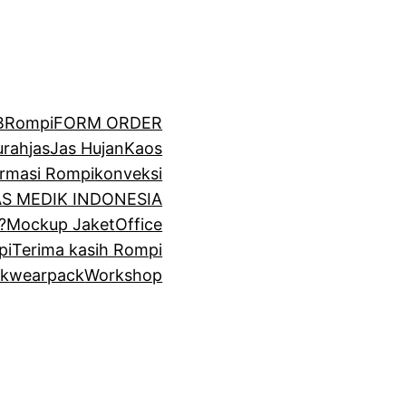
BRompi
FORM ORDER
urah
jas
Jas Hujan
Kaos
irmasi Rompi
konveksi
GAS MEDIK INDONESIA
?
Mockup Jaket
Office
pi
Terima kasih Rompi
k
wearpack
Workshop