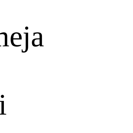
meja
i