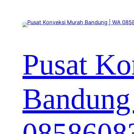
Lewati
ke
konten
Pusat Ko
Bandung
0858608