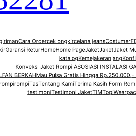
giriman
Cara Order
cek ongkir
celana jeans
Costumer
F
kir
Garansi Retur
Home
Home Page
Jaket
Jaket
Jaket M
katalog
Kemeja
keranjang
Konf
Konveksi Jaket Rompi ASOSIASI INSTALASI 
ALFAN BERKAH
Mau Pulsa Gratis Hingga Rp.250.000,- 
rompi
rompi
Tas
Tentang Kami
Terima Kasih Form Rom
testimoni
Testimoni Jaket
TIM
Topi
Wearpac