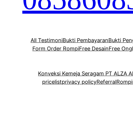
All Testimoni
Bukti Pembayaran
Bukti Pen
Form Order Rompi
Free Desain
Free Ong
Konveksi Kemeja Seragam PT ALZA 
pricelist
privacy policy
Referral
Rompi