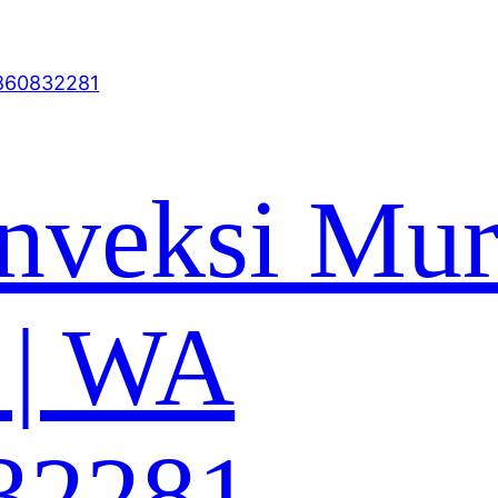
nveksi Mu
 | WA
32281