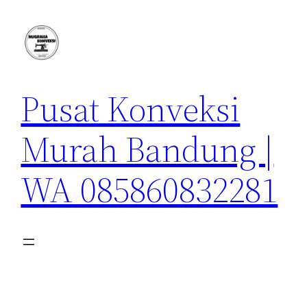
Lewati
ke
konten
Pusat Konveksi
Murah Bandung |
WA 085860832281