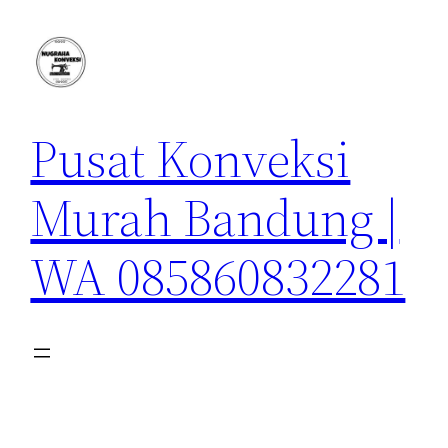
Lewati
ke
konten
Pusat Konveksi
Murah Bandung |
WA 085860832281