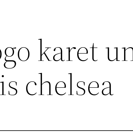
go karet u
tis chelsea