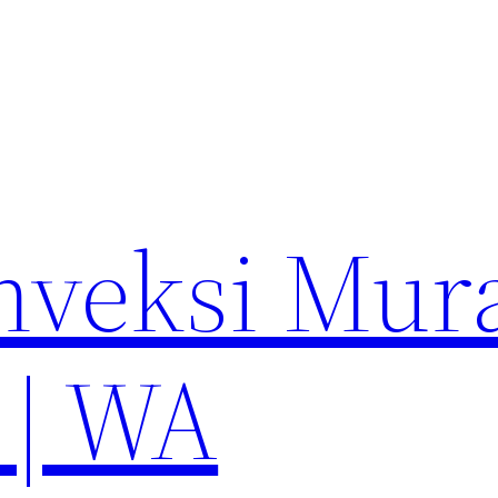
nveksi Mur
 | WA