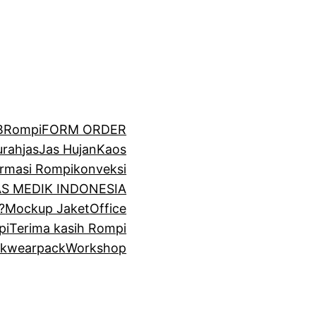
BRompi
FORM ORDER
urah
jas
Jas Hujan
Kaos
irmasi Rompi
konveksi
GAS MEDIK INDONESIA
?
Mockup Jaket
Office
pi
Terima kasih Rompi
k
wearpack
Workshop