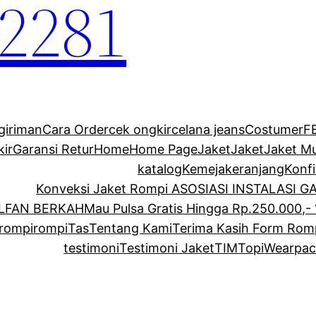
2281
giriman
Cara Order
cek ongkir
celana jeans
Costumer
F
kir
Garansi Retur
Home
Home Page
Jaket
Jaket
Jaket M
katalog
Kemeja
keranjang
Konf
Konveksi Jaket Rompi ASOSIASI INSTALASI 
ALFAN BERKAH
Mau Pulsa Gratis Hingga Rp.250.000,- 
rompi
rompi
Tas
Tentang Kami
Terima Kasih Form Rom
testimoni
Testimoni Jaket
TIM
Topi
Wearpac