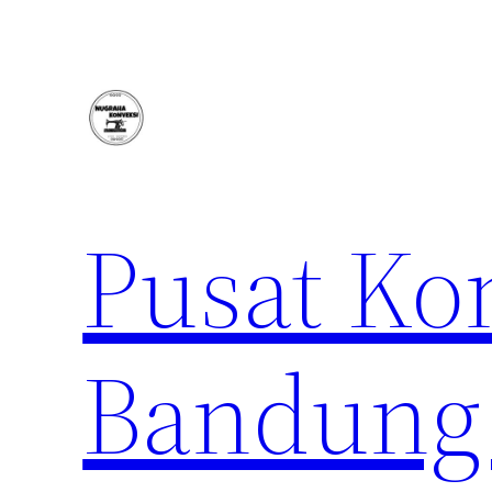
Lewati
ke
konten
Pusat Ko
Bandung