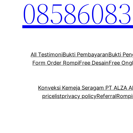
08586083
All Testimoni
Bukti Pembayaran
Bukti Pen
Form Order Rompi
Free Desain
Free Ong
Konveksi Kemeja Seragam PT ALZA 
pricelist
privacy policy
Referral
Rompi