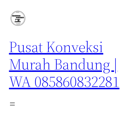
Lewati
ke
konten
Pusat Konveksi
Murah Bandung |
WA 085860832281