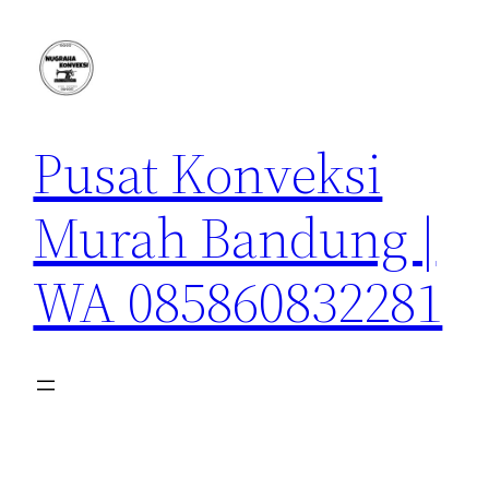
Lewati
ke
konten
Pusat Konveksi
Murah Bandung |
WA 085860832281