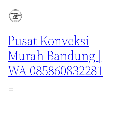
Lewati
ke
konten
Pusat Konveksi
Murah Bandung |
WA 085860832281