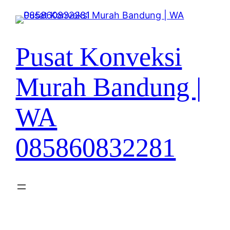
Lewati
ke
konten
Pusat Konveksi
Murah Bandung |
WA
085860832281