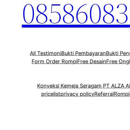
08586083
All Testimoni
Bukti Pembayaran
Bukti Pen
Form Order Rompi
Free Desain
Free Ong
Konveksi Kemeja Seragam PT ALZA 
pricelist
privacy policy
Referral
Rompi