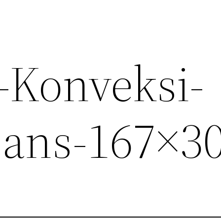
-Konveksi-
eans-167×3