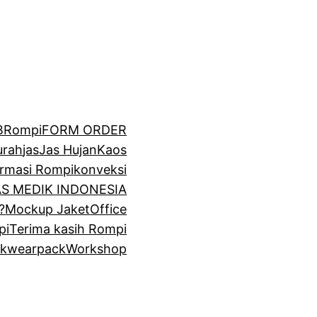
BRompi
FORM ORDER
urah
jas
Jas Hujan
Kaos
irmasi Rompi
konveksi
GAS MEDIK INDONESIA
?
Mockup Jaket
Office
pi
Terima kasih Rompi
k
wearpack
Workshop