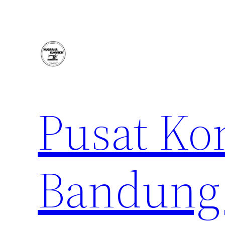
Lewati
ke
konten
Pusat Ko
Bandung