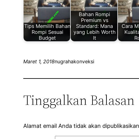
Bahan Rompi
Premium vs
Tips Memilih Bahan
Standard: Mana
Cara M
Rompi Sesuai
yang Lebih Worth
Kuali
Budget
It
R
Maret 1, 2018
nugrahakonveksi
Tinggalkan Balasan
Alamat email Anda tidak akan dipublikasikan