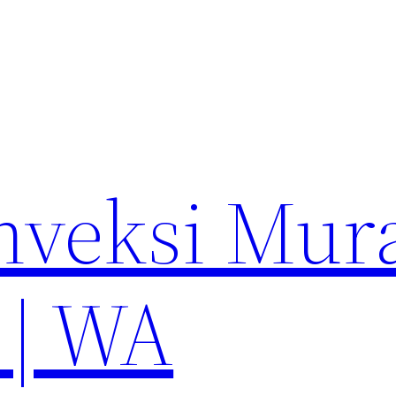
nveksi Mur
 | WA