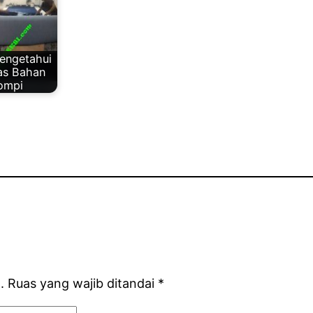
engetahui
tas Bahan
ompi
.
Ruas yang wajib ditandai
*