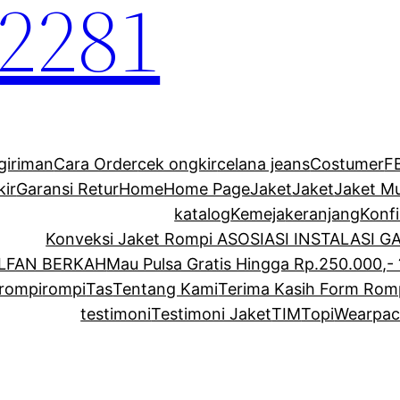
2281
giriman
Cara Order
cek ongkir
celana jeans
Costumer
F
kir
Garansi Retur
Home
Home Page
Jaket
Jaket
Jaket M
katalog
Kemeja
keranjang
Konf
Konveksi Jaket Rompi ASOSIASI INSTALASI 
ALFAN BERKAH
Mau Pulsa Gratis Hingga Rp.250.000,- 
rompi
rompi
Tas
Tentang Kami
Terima Kasih Form Rom
testimoni
Testimoni Jaket
TIM
Topi
Wearpac