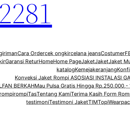
2281
giriman
Cara Order
cek ongkir
celana jeans
Costumer
F
kir
Garansi Retur
Home
Home Page
Jaket
Jaket
Jaket M
katalog
Kemeja
keranjang
Konf
Konveksi Jaket Rompi ASOSIASI INSTALASI 
ALFAN BERKAH
Mau Pulsa Gratis Hingga Rp.250.000,- 
rompi
rompi
Tas
Tentang Kami
Terima Kasih Form Rom
testimoni
Testimoni Jaket
TIM
Topi
Wearpac