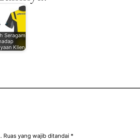
h Seragam
rhadap
yaan Klien
.
Ruas yang wajib ditandai
*