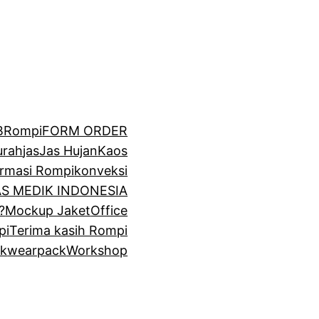
BRompi
FORM ORDER
urah
jas
Jas Hujan
Kaos
irmasi Rompi
konveksi
GAS MEDIK INDONESIA
?
Mockup Jaket
Office
pi
Terima kasih Rompi
k
wearpack
Workshop