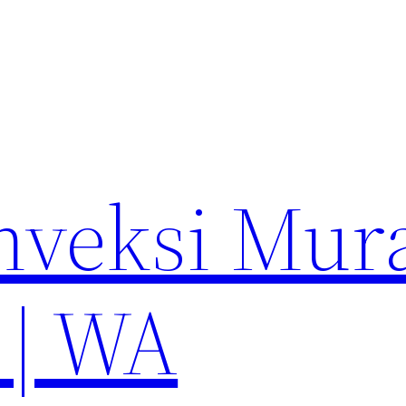
nveksi Mur
 | WA