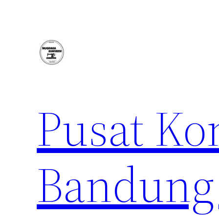
Lewati
ke
konten
Pusat Ko
Bandung