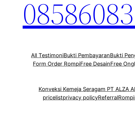
08586083
All Testimoni
Bukti Pembayaran
Bukti Pen
Form Order Rompi
Free Desain
Free Ong
Konveksi Kemeja Seragam PT ALZA 
pricelist
privacy policy
Referral
Rompi