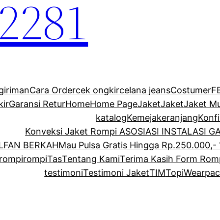
2281
giriman
Cara Order
cek ongkir
celana jeans
Costumer
F
kir
Garansi Retur
Home
Home Page
Jaket
Jaket
Jaket M
katalog
Kemeja
keranjang
Konf
Konveksi Jaket Rompi ASOSIASI INSTALASI 
ALFAN BERKAH
Mau Pulsa Gratis Hingga Rp.250.000,- 
rompi
rompi
Tas
Tentang Kami
Terima Kasih Form Rom
testimoni
Testimoni Jaket
TIM
Topi
Wearpac