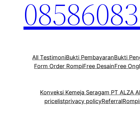
08586083
All Testimoni
Bukti Pembayaran
Bukti Pen
Form Order Rompi
Free Desain
Free Ong
Konveksi Kemeja Seragam PT ALZA 
pricelist
privacy policy
Referral
Rompi