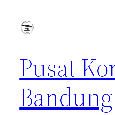
Lewati
ke
konten
Pusat Ko
Bandung