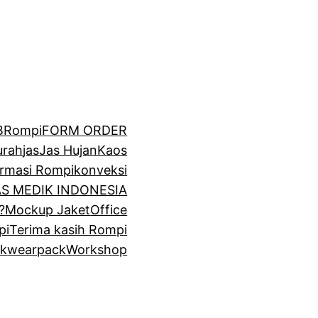
BRompi
FORM ORDER
urah
jas
Jas Hujan
Kaos
irmasi Rompi
konveksi
GAS MEDIK INDONESIA
?
Mockup Jaket
Office
pi
Terima kasih Rompi
k
wearpack
Workshop