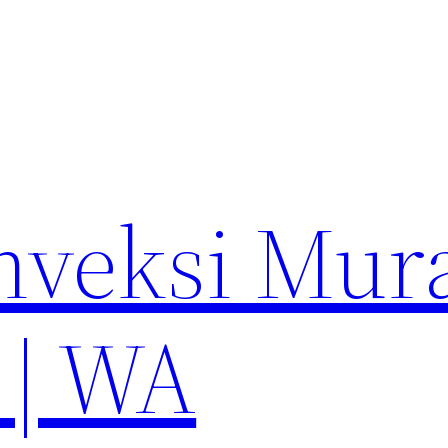
nveksi Mur
 | WA