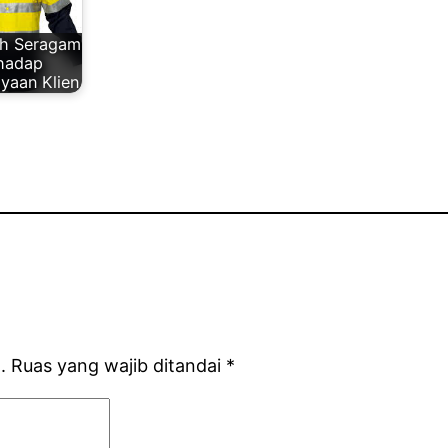
h Seragam
rhadap
yaan Klien
.
Ruas yang wajib ditandai
*