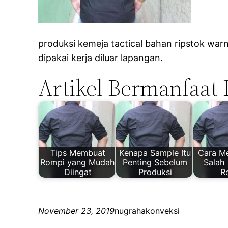
produksi kemeja tactical bahan ripstok wa
dipakai kerja diluar lapangan.
Artikel Bermanfaat 
Tips Membuat
Kenapa Sample Itu
Cara M
Rompi yang Mudah
Penting Sebelum
Salah
Diingat
Produksi
R
November 23, 2019
nugrahakonveksi