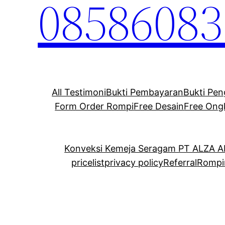
08586083
All Testimoni
Bukti Pembayaran
Bukti Pen
Form Order Rompi
Free Desain
Free Ong
Konveksi Kemeja Seragam PT ALZA 
pricelist
privacy policy
Referral
Rompi