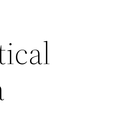
ical
a