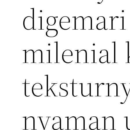
digemar
milenial
teksturn
nyaman u