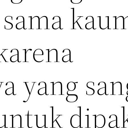
i sama kau
 karena
ya yang san
ntuk dipa