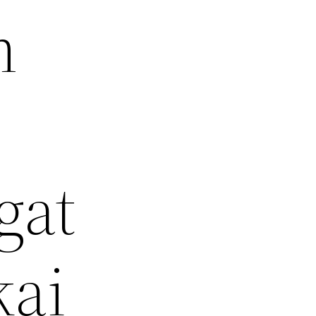
m
gat
kai