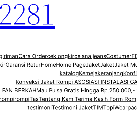
2281
giriman
Cara Order
cek ongkir
celana jeans
Costumer
F
kir
Garansi Retur
Home
Home Page
Jaket
Jaket
Jaket M
katalog
Kemeja
keranjang
Konf
Konveksi Jaket Rompi ASOSIASI INSTALASI 
ALFAN BERKAH
Mau Pulsa Gratis Hingga Rp.250.000,- 
rompi
rompi
Tas
Tentang Kami
Terima Kasih Form Rom
testimoni
Testimoni Jaket
TIM
Topi
Wearpac