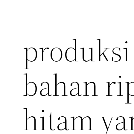
produksi 
bahan ri
hitam ya