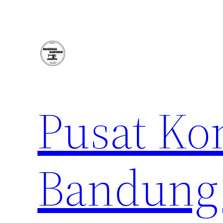
Lewati
ke
konten
Pusat Ko
Bandung