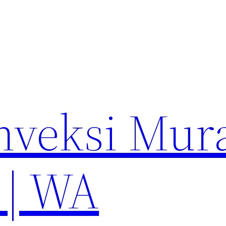
nveksi Mur
 | WA