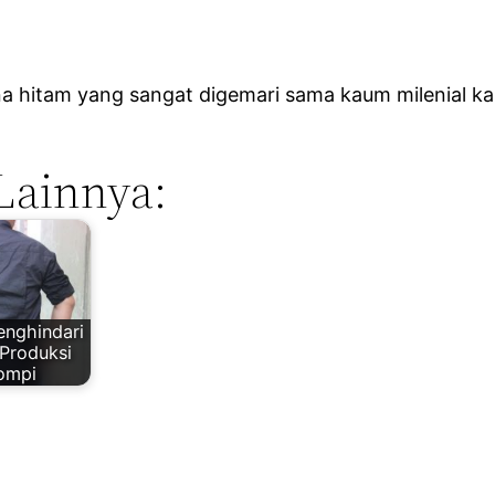
rna hitam yang sangat digemari sama kaum milenial 
Lainnya:
enghindari
 Produksi
ompi