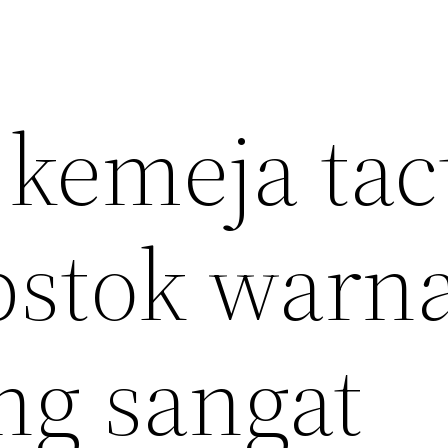
kemeja tact
pstok warn
ng sangat