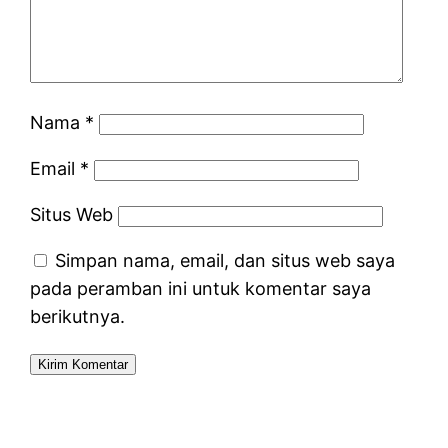
Nama
*
Email
*
Situs Web
Simpan nama, email, dan situs web saya
pada peramban ini untuk komentar saya
berikutnya.