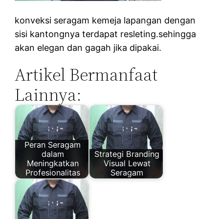
konveksi seragam kemeja lapangan dengan
sisi kantongnya terdapat resleting.sehingga
akan elegan dan gagah jika dipakai.
Artikel Bermanfaat
Lainnya:
Peran Seragam
dalam
Strategi Branding
Meningkatkan
Visual Lewat
Profesionalitas
Seragam