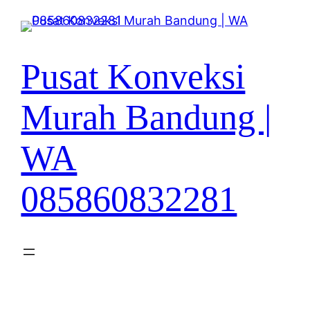
Lewati
ke
konten
Pusat Konveksi
Murah Bandung |
WA
085860832281