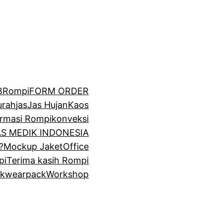
BRompi
FORM ORDER
urah
jas
Jas Hujan
Kaos
irmasi Rompi
konveksi
GAS MEDIK INDONESIA
?
Mockup Jaket
Office
pi
Terima kasih Rompi
k
wearpack
Workshop