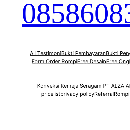
0858608
All Testimoni
Bukti Pembayaran
Bukti Pen
Form Order Rompi
Free Desain
Free Ong
Konveksi Kemeja Seragam PT ALZA 
pricelist
privacy policy
Referral
Rompi