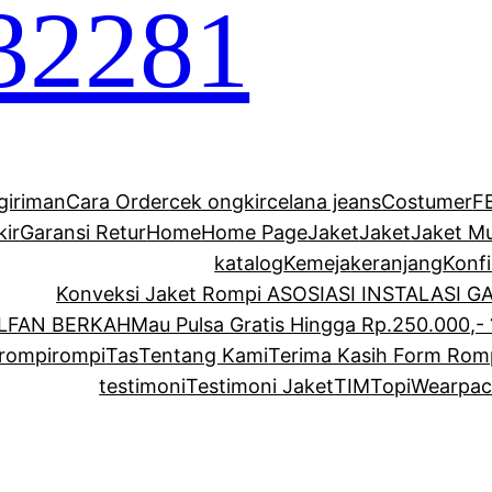
32281
giriman
Cara Order
cek ongkir
celana jeans
Costumer
F
kir
Garansi Retur
Home
Home Page
Jaket
Jaket
Jaket M
katalog
Kemeja
keranjang
Konf
Konveksi Jaket Rompi ASOSIASI INSTALASI 
ALFAN BERKAH
Mau Pulsa Gratis Hingga Rp.250.000,- 
rompi
rompi
Tas
Tentang Kami
Terima Kasih Form Rom
testimoni
Testimoni Jaket
TIM
Topi
Wearpac