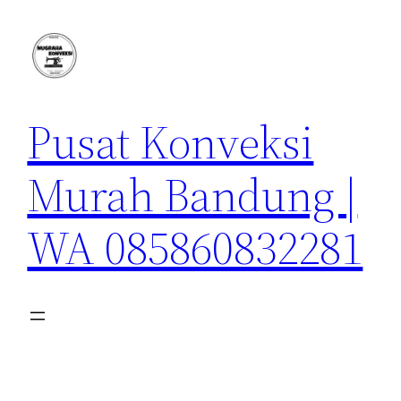
Lewati
ke
konten
Pusat Konveksi
Murah Bandung |
WA 085860832281