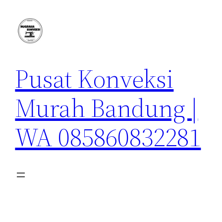
Lewati
ke
konten
Pusat Konveksi
Murah Bandung |
WA 085860832281