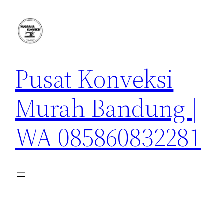
Lewati
ke
konten
Pusat Konveksi
Murah Bandung |
WA 085860832281