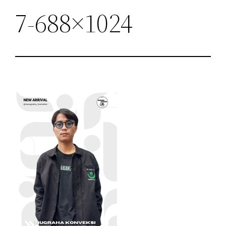
7-688×1024