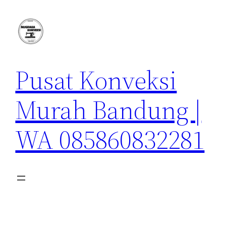
Lewati
ke
konten
Pusat Konveksi
Murah Bandung |
WA 085860832281