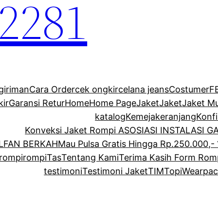
2281
giriman
Cara Order
cek ongkir
celana jeans
Costumer
F
kir
Garansi Retur
Home
Home Page
Jaket
Jaket
Jaket M
katalog
Kemeja
keranjang
Konf
Konveksi Jaket Rompi ASOSIASI INSTALASI 
ALFAN BERKAH
Mau Pulsa Gratis Hingga Rp.250.000,- 
rompi
rompi
Tas
Tentang Kami
Terima Kasih Form Rom
testimoni
Testimoni Jaket
TIM
Topi
Wearpac