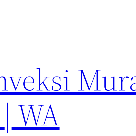
nveksi Mur
 | WA