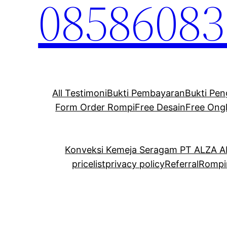
08586083
All Testimoni
Bukti Pembayaran
Bukti Pen
Form Order Rompi
Free Desain
Free Ong
Konveksi Kemeja Seragam PT ALZA 
pricelist
privacy policy
Referral
Rompi