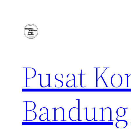
Lewati
ke
konten
Pusat Ko
Bandung