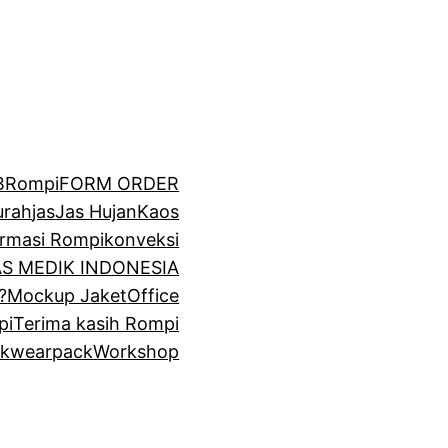
BRompi
FORM ORDER
urah
jas
Jas Hujan
Kaos
irmasi Rompi
konveksi
GAS MEDIK INDONESIA
?
Mockup Jaket
Office
pi
Terima kasih Rompi
k
wearpack
Workshop