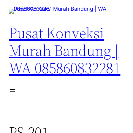
Lewati
ke
konten
Pusat Konveksi
Murah Bandung |
WA 085860832281
PS 201