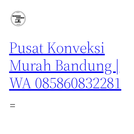
Lewati
ke
konten
Pusat Konveksi
Murah Bandung |
WA 085860832281