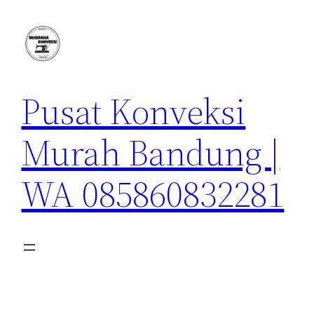
Lewati
ke
konten
Pusat Konveksi
Murah Bandung |
WA 085860832281