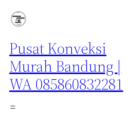
Lewati
ke
konten
Pusat Konveksi
Murah Bandung |
WA 085860832281