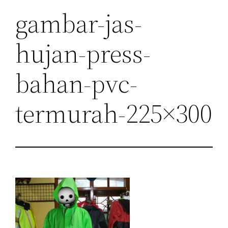
gambar-jas-
hujan-press-
bahan-pvc-
termurah-225×300