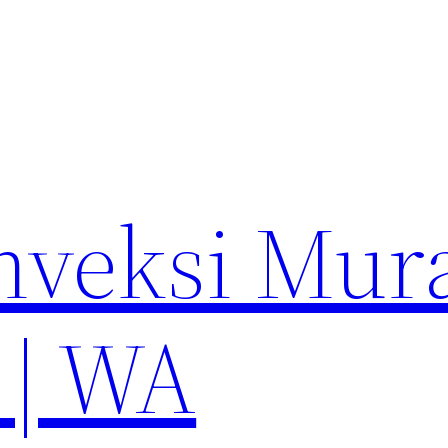
nveksi Mur
 | WA