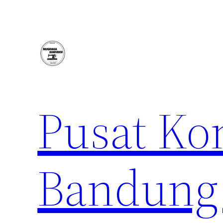
Lewati
ke
konten
Pusat Ko
Bandung