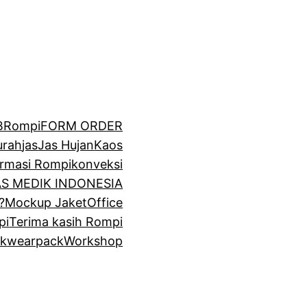
BRompi
FORM ORDER
urah
jas
Jas Hujan
Kaos
irmasi Rompi
konveksi
GAS MEDIK INDONESIA
?
Mockup Jaket
Office
pi
Terima kasih Rompi
k
wearpack
Workshop