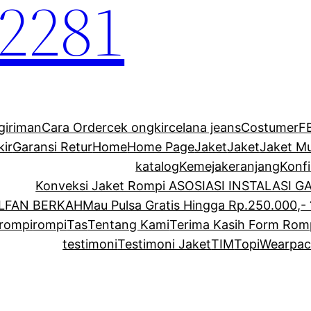
2281
giriman
Cara Order
cek ongkir
celana jeans
Costumer
F
kir
Garansi Retur
Home
Home Page
Jaket
Jaket
Jaket M
katalog
Kemeja
keranjang
Konf
Konveksi Jaket Rompi ASOSIASI INSTALASI 
ALFAN BERKAH
Mau Pulsa Gratis Hingga Rp.250.000,- 
rompi
rompi
Tas
Tentang Kami
Terima Kasih Form Rom
testimoni
Testimoni Jaket
TIM
Topi
Wearpac