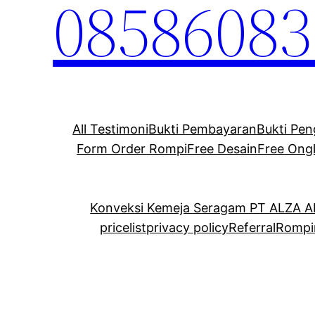
08586083
All Testimoni
Bukti Pembayaran
Bukti Pen
Form Order Rompi
Free Desain
Free Ong
Konveksi Kemeja Seragam PT ALZA 
pricelist
privacy policy
Referral
Rompi