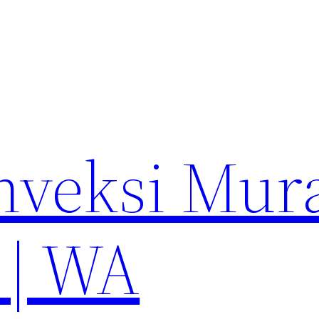
nveksi Mur
 | WA