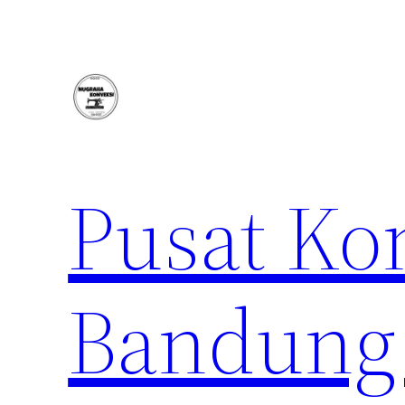
Lewati
ke
konten
Pusat Ko
Bandung