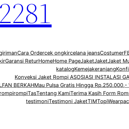
2281
giriman
Cara Order
cek ongkir
celana jeans
Costumer
F
kir
Garansi Retur
Home
Home Page
Jaket
Jaket
Jaket M
katalog
Kemeja
keranjang
Konf
Konveksi Jaket Rompi ASOSIASI INSTALASI 
ALFAN BERKAH
Mau Pulsa Gratis Hingga Rp.250.000,- 
rompi
rompi
Tas
Tentang Kami
Terima Kasih Form Rom
testimoni
Testimoni Jaket
TIM
Topi
Wearpac