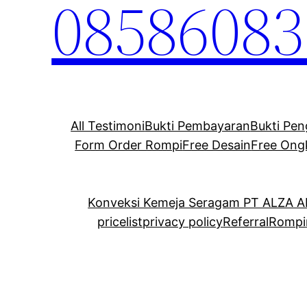
08586083
All Testimoni
Bukti Pembayaran
Bukti Pen
Form Order Rompi
Free Desain
Free Ong
Konveksi Kemeja Seragam PT ALZA 
pricelist
privacy policy
Referral
Rompi