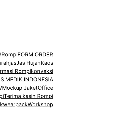
BRompi
FORM ORDER
urah
jas
Jas Hujan
Kaos
irmasi Rompi
konveksi
GAS MEDIK INDONESIA
?
Mockup Jaket
Office
pi
Terima kasih Rompi
k
wearpack
Workshop