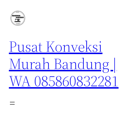
Lewati
ke
konten
Pusat Konveksi
Murah Bandung |
WA 085860832281