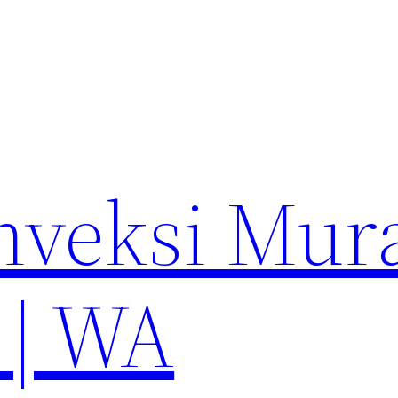
nveksi Mur
 | WA