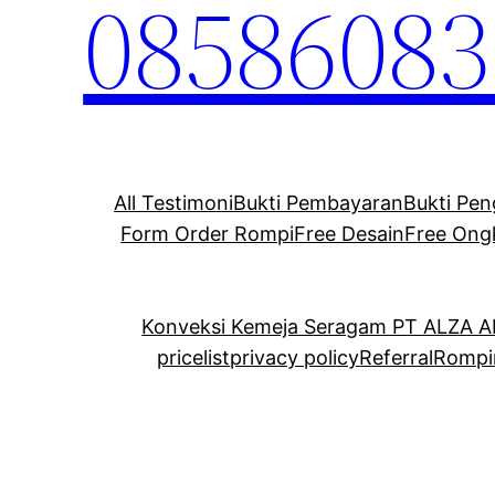
08586083
All Testimoni
Bukti Pembayaran
Bukti Pen
Form Order Rompi
Free Desain
Free Ong
Konveksi Kemeja Seragam PT ALZA 
pricelist
privacy policy
Referral
Rompi