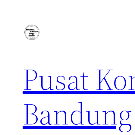
Lewati
ke
konten
Pusat Ko
Bandung