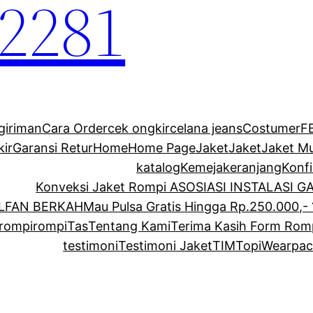
2281
giriman
Cara Order
cek ongkir
celana jeans
Costumer
F
kir
Garansi Retur
Home
Home Page
Jaket
Jaket
Jaket M
katalog
Kemeja
keranjang
Konf
Konveksi Jaket Rompi ASOSIASI INSTALASI 
ALFAN BERKAH
Mau Pulsa Gratis Hingga Rp.250.000,- 
rompi
rompi
Tas
Tentang Kami
Terima Kasih Form Rom
testimoni
Testimoni Jaket
TIM
Topi
Wearpac