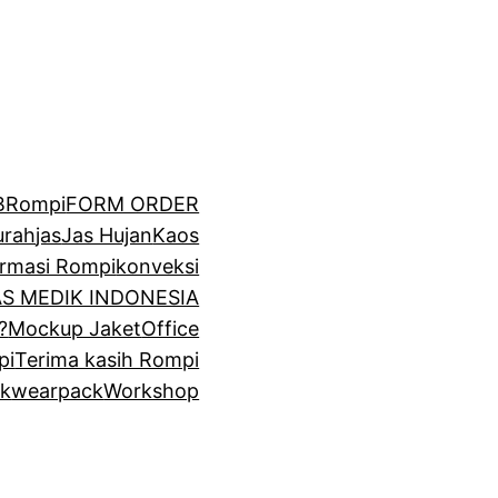
BRompi
FORM ORDER
urah
jas
Jas Hujan
Kaos
irmasi Rompi
konveksi
GAS MEDIK INDONESIA
?
Mockup Jaket
Office
pi
Terima kasih Rompi
k
wearpack
Workshop