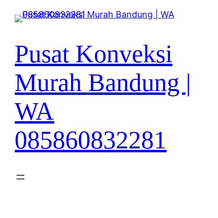
Lewati
ke
konten
Pusat Konveksi
Murah Bandung |
WA
085860832281