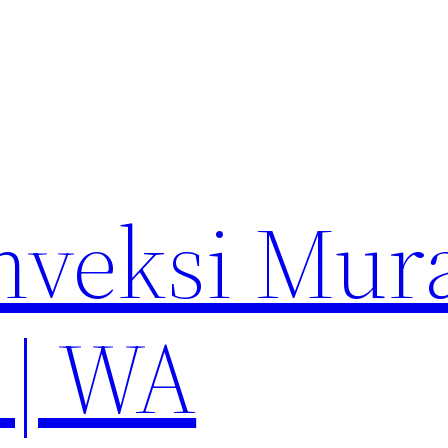
nveksi Mur
 | WA