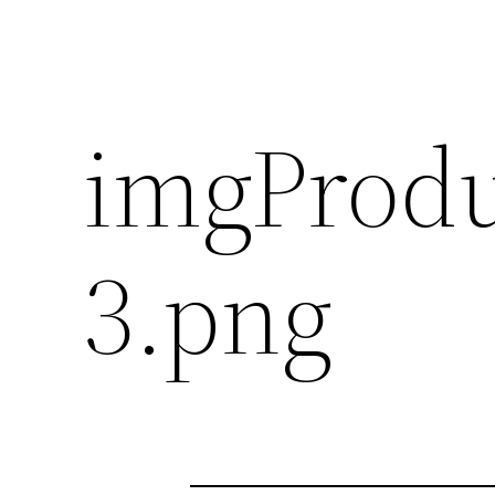
imgProdu
3.png