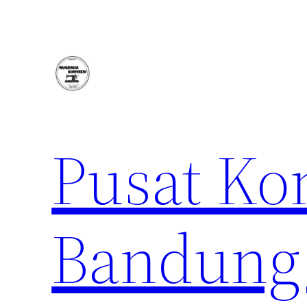
Lewati
ke
konten
Pusat Ko
Bandung