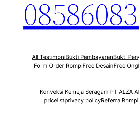
08586083
All Testimoni
Bukti Pembayaran
Bukti Pen
Form Order Rompi
Free Desain
Free Ong
Konveksi Kemeja Seragam PT ALZA 
pricelist
privacy policy
Referral
Rompi