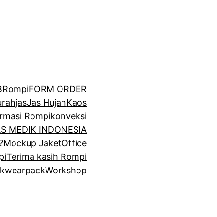
BRompi
FORM ORDER
urah
jas
Jas Hujan
Kaos
irmasi Rompi
konveksi
GAS MEDIK INDONESIA
?
Mockup Jaket
Office
pi
Terima kasih Rompi
k
wearpack
Workshop