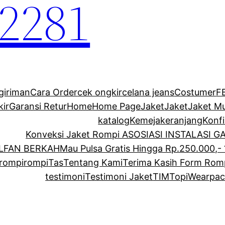
2281
giriman
Cara Order
cek ongkir
celana jeans
Costumer
F
kir
Garansi Retur
Home
Home Page
Jaket
Jaket
Jaket M
katalog
Kemeja
keranjang
Konf
Konveksi Jaket Rompi ASOSIASI INSTALASI 
ALFAN BERKAH
Mau Pulsa Gratis Hingga Rp.250.000,- 
rompi
rompi
Tas
Tentang Kami
Terima Kasih Form Rom
testimoni
Testimoni Jaket
TIM
Topi
Wearpac